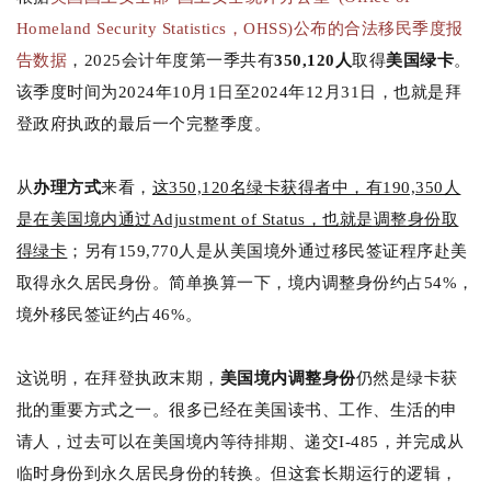
Homeland Security Statistics，OHSS)公布的合法移民季度报
告数据
，2025会计年度第一季共有
350,120人
取得
美国绿卡
。
该季度时间为2024年10月1日至2024年12月31日，也就是拜
登政府执政的最后一个完整季度。
从
办理方式
来看，
这350,120名绿卡获得者中，有190,350人
是在美国境内通过Adjustment of Status，也就是调整身份取
得绿卡
；另有159,770人是从美国境外通过移民签证程序赴美
取得永久居民身份。
简单换算一下，境内调整身份约占54%，
境外移民签证约占46%。
这说明，在拜登执政末期，
美国境内调整身份
仍然是绿卡获
批的重要方式之一。很多已经在美国读书、工作、生活的申
请人，过去可以在美国境内等待排期、递交I-485，并完成从
临时身份到永久居民身份的转换。
但这套长期运行的逻辑，