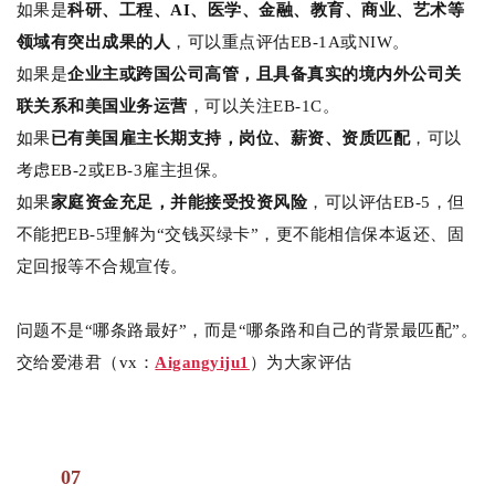
如果是
科研、工程、AI、医学、金融、教育、商业、艺术等
领域有突出成果的人
，可以重点评估EB-1A或NIW。
如果是
企业主或跨国公司高管，且具备真实的境内外公司关
联关系和美国业务运营
，可以关注EB-1C。
如果
已有美国雇主长期支持，岗位、薪资、资质匹配
，可以
考虑EB-2或EB-3雇主担保。
如果
家庭资金充足，并能接受投资风险
，可以评估EB-5，但
不能把EB-5理解为“交钱买绿卡”，更不能相信保本返还、固
定回报等不合规宣传。
问题不是“哪条路最好”，而是“哪条路和自己的背景最匹配”。
交给爱港君（vx：
Aigangyiju1
）为大家评估
07