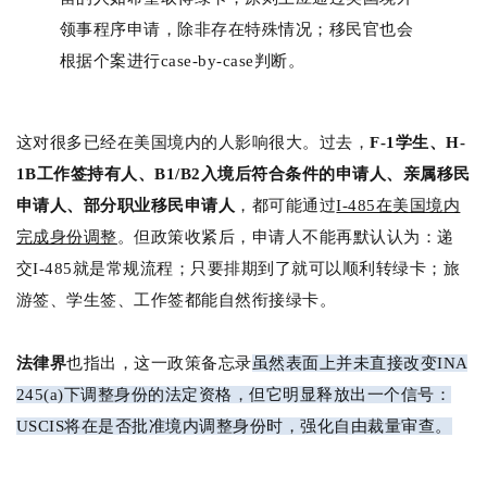
领事程序申请，除非存在特殊情况；移民官也会
根据个案进行case-by-case判断。
这对很多已经在美国境内的人影响很大。
过去，
F-1学生、H-
1B工作签持有人、B1/B2入境后符合条件的申请人、亲属移民
申请人、部分职业移民申请人
，都可能通过
I-485在美国境内
完成身份调整
。但政策收紧后，申请人不能再默认认为：递
交I-485就是常规流程；只要排期到了就可以顺利转绿卡；旅
游签、学生签、工作签都能自然衔接绿卡。
法律界
也指出，这一政策备忘录
虽然表面上并未直接改变INA
245(a)下调整身份的法定资格，但它明显释放出一个信号：
USCIS将在是否批准境内调整身份时，强化自由裁量审查。