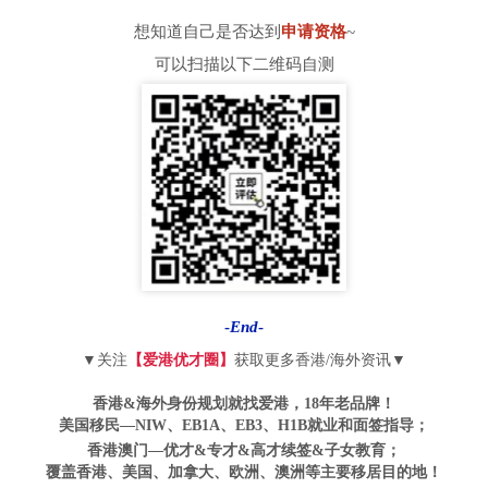
想知道自己是否达到
申请资格
~
可以扫描以下二维码自测
-
End
-
▼关注
【爱港优才圈】
获取更多香港/海外资讯▼
香港&海外身份规划就找爱港，18年老品牌！
美国移民—NIW、EB1A、EB3、H1B就业和面签指导；
香港澳门—优才&专才&高才续签&子女教育
；
覆盖香港、美国、加拿大、欧洲、澳洲等主要移居目的地！