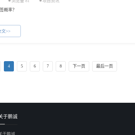
浏览量 81
项目资讯
签概率？
文>>
4
5
6
7
8
下一页
最后一页
关于鹏诚
关于鹏诚