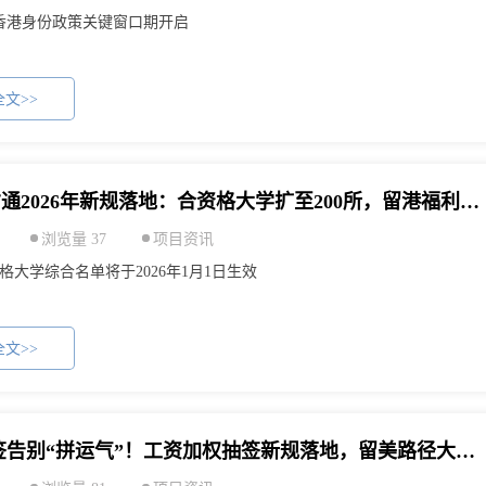
1月香港身份政策关键窗口期开启
文>>
香港高才通2026年新规落地：合资格大学扩至200所，留港福利再升级
浏览量 37
项目资讯
格大学综合名单将于2026年1月1日生效
文>>
H-1B工签告别“拼运气”！工资加权抽签新规落地，留美路径大改写！