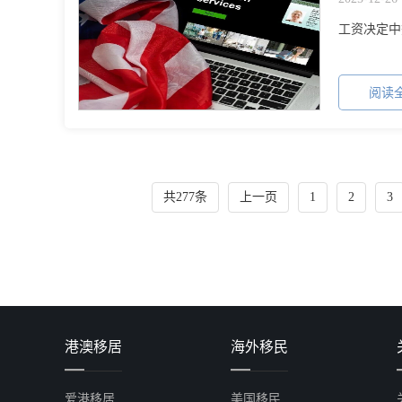
工资决定中
阅读全
共277条
上一页
1
2
3
港澳移居
海外移民
爱港移居
美国移民