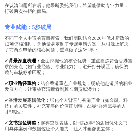
在认清问题所在后，他果断委托我们，希望能借助专业力量，
打破两次被拒的僵局。
专业赋能：5步破局
不同于个人申请的盲目摸索，我们团队结合2026年优才新政的
12项评核准则，为他量身定制了专属申请方案，从根源上解决
了前两次申请的核心问题，重点做了这5件事：
✔
背景深度梳理：
全面挖掘他的核心优势，重点提炼符合香港需
求的亮点（如行业经验、专业能力），避开打分误区，确保资
质与审核标准匹配；
✔
职业路径重构：
结合香港重点产业规划，明确他赴港后的职业
发展方向，让审核官清晰看到其长期贡献潜力；
✔
香港发展逻辑优化：
强化个人背景与香港产业（如金融、科
技）的关联性，补充完整的价值证明链，凸显“香港需要的人
才”属性；
✔
文书定位调整：
摒弃空泛表述，以“讲故事”的逻辑优化文书，
用具体案例和数据佐证个人能力，让人才画像更立体；