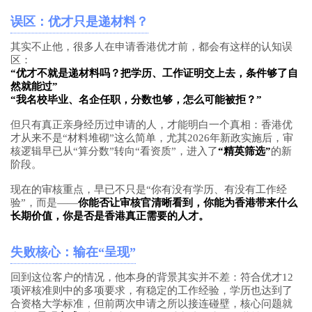
误区：优才只是递材料？
其实不止他，很多人在申请香港优才前，都会有这样的认知误
区：
“优才不就是递材料吗？把学历、工作证明交上去，条件够了自
然就能过”
“我名校毕业、名企任职，分数也够，怎么可能被拒？”
但只有真正亲身经历过申请的人，才能明白一个真相：香港优
才从来不是“材料堆砌”这么简单，尤其2026年新政实施后，审
核逻辑早已从“算分数”转向“看资质”，进入了
“精英筛选”
的新
阶段。
现在的审核重点，早已不只是“你有没有学历、有没有工作经
验”，而是——
你能否让审核官清晰看到，你能为香港带来什么
长期价值，你是否是香港真正需要的人才。
失败核心：输在“呈现”
回到这位客户的情况，他本身的背景其实并不差：符合优才12
项评核准则中的多项要求，有稳定的工作经验，学历也达到了
合资格大学标准，但前两次申请之所以接连碰壁，核心问题就