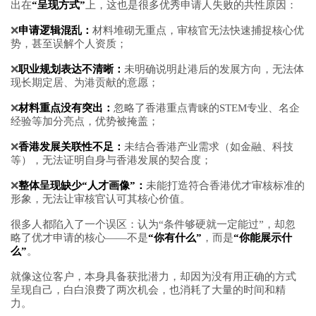
出在
“呈现方式”
上，这也是很多优秀申请人失败的共性原因：
❌
申请逻辑混乱：
材料堆砌无重点，审核官无法快速捕捉核心优
势，甚至误解个人资质；
❌
职业规划表达不清晰：
未明确说明赴港后的发展方向，无法体
现长期定居、为港贡献的意愿；
❌
材料重点没有突出：
忽略了香港重点青睐的STEM专业、名企
经验等加分亮点，优势被掩盖；
❌
香港发展关联性不足：
未结合香港产业需求（如金融、科技
等），无法证明自身与香港发展的契合度；
❌
整体呈现缺少“人才画像”：
未能打造符合香港优才审核标准的
形象，无法让审核官认可其核心价值。
很多人都陷入了一个误区：认为“条件够硬就一定能过”，却忽
略了优才申请的核心——不是
“你有什么”
，而是
“你能展示什
么”
。
就像这位客户，本身具备获批潜力，却因为没有用正确的方式
呈现自己，白白浪费了两次机会，也消耗了大量的时间和精
力。