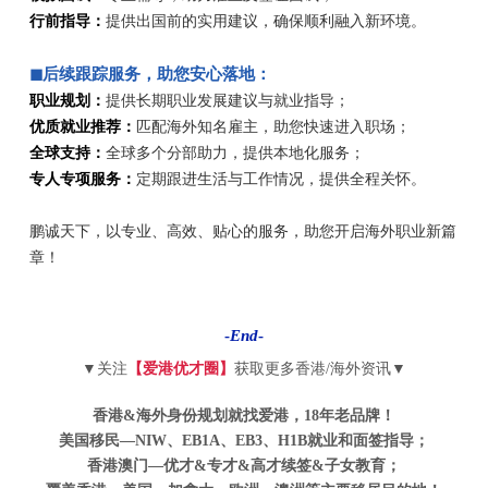
行前指导：
提供出国前的实用建议，确保顺利融入新环境。
◼后续跟踪服务，助您安心落地：
职业规划：
提供长期职业发展建议与就业指导；
优质就业推荐：
匹配海外知名雇主，助您快速进入职场；
全球支持：
全球多个分部助力，提供本地化服务；
专人专项服务：
定期跟进生活与工作情况，提供全程关怀。
鹏诚天下，以专业、高效、贴心的服务，助您开启海外职业新篇
章！
-
End
-
▼关注
【爱港优才圈】
获取更多香港/海外资讯▼
香港&海外身份规划就找爱港，18年老品牌！
美国移民—NIW、EB1A、EB3、H1B就业和面签指导；
香港澳门—优才&专才&高才续签&子女教育
；